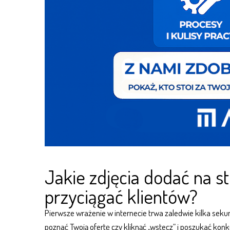
Jakie zdjęcia dodać na s
przyciągać klientów?
Pierwsze wrażenie w internecie trwa zaledwie kilka sekun
poznać Twoją ofertę czy kliknąć „wstecz” i poszukać konku