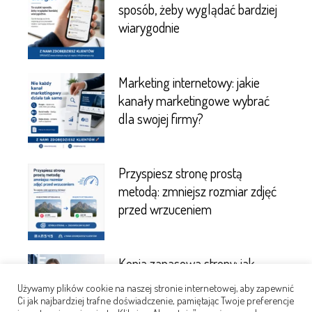
sposób, żeby wyglądać bardziej
wiarygodnie
Marketing internetowy: jakie
kanały marketingowe wybrać
dla swojej firmy?
Przyspiesz stronę prostą
metodą: zmniejsz rozmiar zdjęć
przed wrzuceniem
Kopia zapasowa strony: jak
często robić backup strony i co
Używamy plików cookie na naszej stronie internetowej, aby zapewnić
powinien obejmować?
Ci jak najbardziej trafne doświadczenie, pamiętając Twoje preferencje