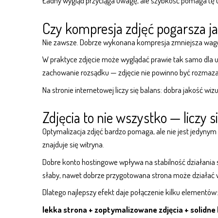
Ładny wygląd przyciąga uwagę, ale szybkość pomaga tę
Czy kompresja zdjęć pogarsza j
Nie zawsze. Dobrze wykonana kompresja zmniejsza wagę p
W praktyce zdjęcie może wyglądać prawie tak samo dla uż
zachowanie rozsądku — zdjęcie nie powinno być rozmazane
Na stronie internetowej liczy się balans: dobra jakość wiz
Zdjęcia to nie wszystko — liczy s
Optymalizacja zdjęć bardzo pomaga, ale nie jest jedyny
znajduje się witryna.
Dobre
konto hostingowe
wpływa na stabilność działania s
słaby, nawet dobrze przygotowana strona może działać wo
Dlatego najlepszy efekt daje połączenie kilku elementów:
lekka strona + zoptymalizowane zdjęcia + solidne