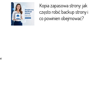
Kopia zapasowa strony: jak
często robić backup strony i
co powinien obejmować?
ów
.