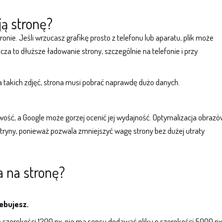
ją stronę?
onie. Jeśli wrzucasz grafikę prosto z telefonu lub aparatu, plik może
za to dłuższe ładowanie strony, szczególnie na telefonie i przy
ilka takich zdjęć, strona musi pobrać naprawdę dużo danych.
pliwość, a Google może gorzej ocenić jej wydajność. Optymalizacja obraz
tryny, ponieważ pozwala zmniejszyć wagę strony bez dużej utraty
a na stronę?
ebujesz.
 o szerokości 1200 px, nie ma sensu dodawać pliku o szerokości 5000 px