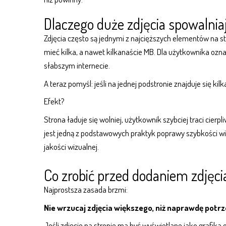
Dlaczego duże zdjęcia spowalnia
Zdjęcia często są jednymi z najcięższych elementów na str
mieć kilka, a nawet kilkanaście MB. Dla użytkownika oznac
słabszym internecie.
A teraz pomyśl: jeśli na jednej podstronie znajduje się k
Efekt?
Strona ładuje się wolniej, użytkownik szybciej traci cier
jest jedną z podstawowych praktyk poprawy szybkości wi
jakości wizualnej.
Co zrobić przed dodaniem zdjęci
Najprostsza zasada brzmi:
Nie wrzucaj zdjęcia większego, niż naprawdę potrz
Jeśli zdjęcie na stronie ma być wyświetlane jako grafika