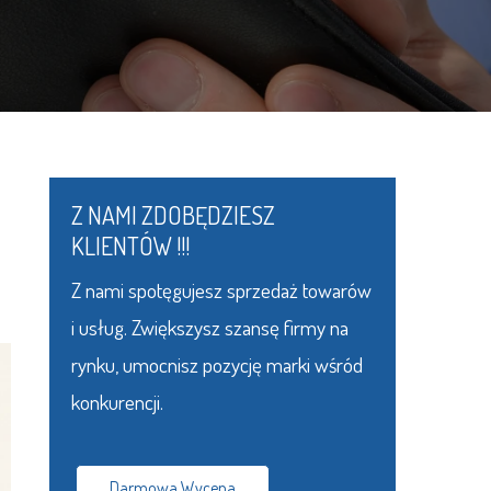
Z NAMI ZDOBĘDZIESZ
KLIENTÓW !!!
Z nami spotęgujesz sprzedaż towarów
i usług. Zwiększysz szansę firmy na
rynku, umocnisz pozycję marki wśród
konkurencji.
Darmowa Wycena