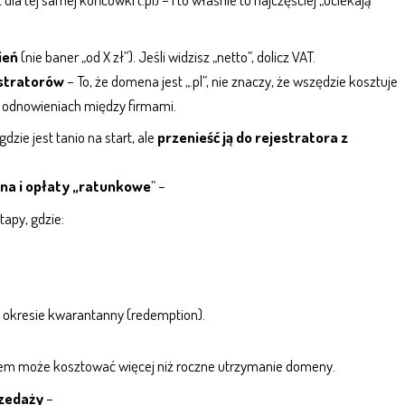
ień
(nie baner „od X zł”). Jeśli widzisz „netto”, dolicz VAT.
estratorów
– To, że domena jest „.pl”, nie znaczy, że wszędzie kosztuje
w odnowieniach między firmami.
zie jest tanio na start, ale
przenieść ją do rejestratora z
na i opłaty „ratunkowe
” –
apy, gdzie:
okresie kwarantanny (redemption).
iem może kosztować więcej niż roczne utrzymanie domeny.
rzedaży
–