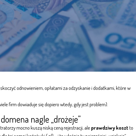
askoczyć odnowieniem, opłatami za odzyskanie i dodatkami, które w
wiele firm dowiaduje się dopiero wtedy, gdy jest problem).
e domena nagle „drożeje”
tratorzy mocno kuszą niską ceną rejestracji, ale
prawdziwy koszt
to
dla tej samej końcówki (.pl) – i to właśnie tu najczęściej „uciekają”