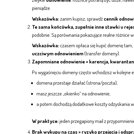
pieniądze.
Wskazówka:
zanim kupisz, sprawdź
cennik odnow
Te sama końcówka, zupełnie inne stawki u rej
podobnie. Są porównania pokazujące realne różnice 
Wskazówka:
czasem opłaca się kupić domenę tam, gd
uczciwym odnowieniem
(transfer domeny).
Zapomniane odnowienie = karencja, kwarantan
Po wygaśnięciu domeny często wchodzisz w kolejne et
domena przestaje działać (
strona
/
poczta
),
masz jeszcze „okienko” na odnowienie,
a potem dochodzą dodatkowe koszty odzyskania w 
W praktyce:
jeden przegapiony mail z przypomnien
Brak wykupu na czas = ryzyko przejęcia i odsp