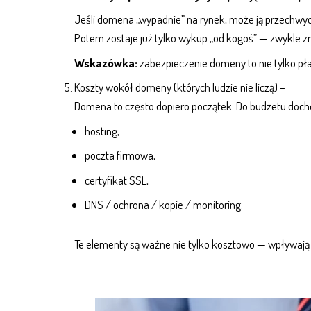
Jeśli domena „wypadnie” na rynek, może ją przechwyc
Potem zostaje już tylko wykup „od kogoś” — zwykle zn
Wskazówka:
zabezpieczenie domeny to nie tylko płat
Koszty wokół domeny (których ludzie nie liczą) –
Domena to często dopiero początek. Do budżetu doch
hosting
,
poczta firmowa
,
certyfikat SSL
,
DNS / ochrona / kopie / monitoring.
Te elementy są ważne nie tylko kosztowo — wpływaj