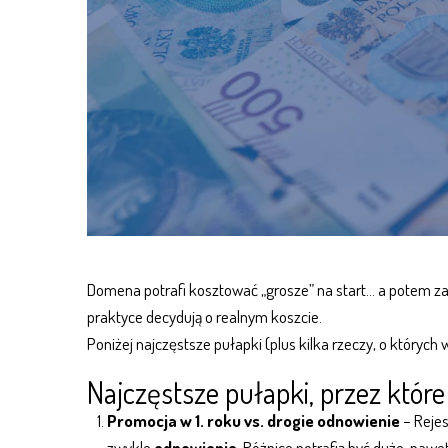
Domena potrafi kosztować „grosze” na start… a potem z
praktyce decydują o realnym koszcie.
Poniżej najczęstsze pułapki (plus kilka rzeczy, o których 
Najczęstsze pułapki, przez któr
Promocja w 1. roku vs. drogie odnowienie
– Rejes
zwykle
odnowienie
. Różnice potrafią być duże, nawet 