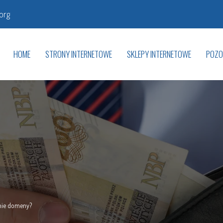
org
HOME
STRONY INTERNETOWE
SKLEPY INTERNETOWE
POZO
anie domeny?