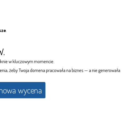
sze
.
W.
niknie w kluczowym momencie.
ienia, żeby Twoja domena pracowała na biznes — a nie generowała
mowa wycena