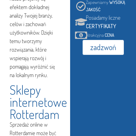
Zapewniamy
WYSOKĄ
efektem dokładnej
JAKOŚĆ
analizy Twojej branży,
Posiadamy liczne
celów i zachowań
CERTYFIKATY
użytkowników. Dzięki
Atrakcyjna
CENA
temu tworzymy
zadzwoń
rozwiązania, które
wspierają rozwój i
pomagają wyróżnić się
na lokalnym rynku.
Sklepy
internetowe
Rotterdam
Sprzedaż online w
Rotterdamie może być