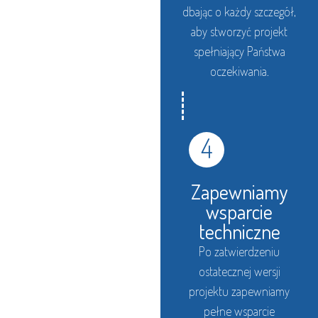
dbając o każdy szczegół,
aby stworzyć projekt
spełniający Państwa
oczekiwania.
4
Zapewniamy
wsparcie
techniczne
Po zatwierdzeniu
ostatecznej wersji
projektu zapewniamy
pełne wsparcie