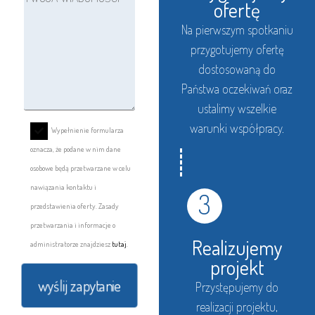
ofertę
Na pierwszym spotkaniu
przygotujemy ofertę
dostosowaną do
Państwa oczekiwań oraz
ustalimy wszelkie
warunki współpracy.
Wypełnienie formularza
oznacza, że podane w nim dane
osobowe będą przetwarzane w celu
nawiązania kontaktu i
3
przedstawienia oferty. Zasady
przetwarzania i informacje o
Realizujemy
administratorze znajdziesz
tutaj
.
projekt
Przystępujemy do
realizacji projektu,