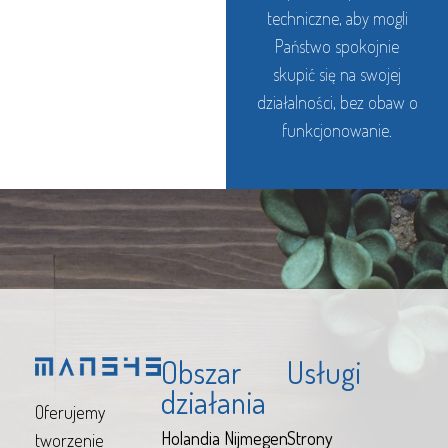
techniczne, aby mogli
Państwo spokojnie
skupić się na swojej
działalności, bez obaw o
funkcjonowanie.
Obszar
Usługi
działania
Oferujemy
Holandia
Nijmegen
Strony
tworzenie