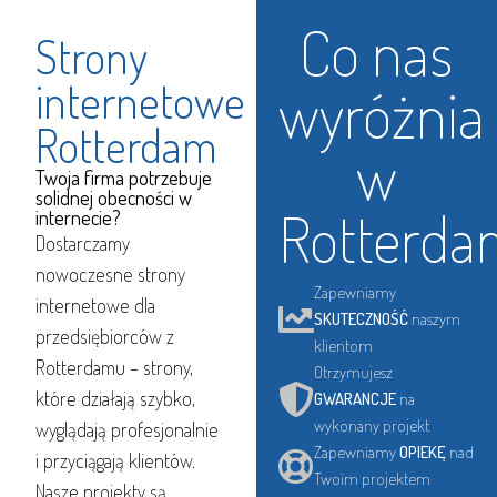
Co nas
Strony
internetowe
wyróżnia
Rotterdam
w
Twoja firma potrzebuje
solidnej obecności w
Rotterda
internecie?
Dostarczamy
nowoczesne strony
Zapewniamy
internetowe dla
SKUTECZNOŚĆ
naszym
przedsiębiorców z
klientom
Rotterdamu – strony,
Otrzymujesz
które działają szybko,
GWARANCJE
na
wykonany projekt
wyglądają profesjonalnie
Zapewniamy
OPIEKĘ
nad
i przyciągają klientów.
Twoim projektem
Nasze projekty są