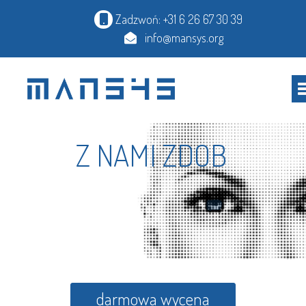
Zadzwoń: +31 6 26 67 30 39
info@mansys.org
Z N
darmowa wycena