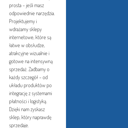
prosta – jeśli masz
odpowiednie narzędzia.
Projektujemy i
wdrażamy sklepy
internetowe, które są
łatwe w obsłudze,
atrakcyjne wizualnie i
gotowe na intensywną
sprzedaż. Zadbamy o
każdy szczegół – od
układu produktów po
integrację z systemami
płatności i logistyką.
Dzięki nam zyskasz
sklep, który naprawdę
sprzedaje.