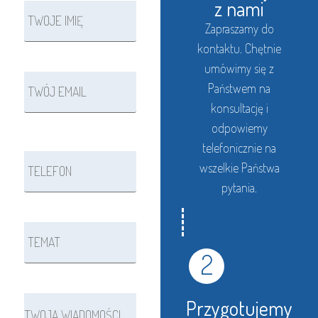
z nami
Zapraszamy do
kontaktu. Chętnie
umówimy się z
Państwem na
konsultację i
odpowiemy
telefonicznie na
wszelkie Państwa
pytania.
2
Przygotujemy