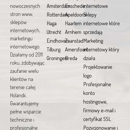
nowoczesnych
Amsterdam
Enschede
internetowe
stron www,
Rotterdam
Apeldoorn
Sklepy
sklepów
Haga
Haarlem
internetowe które
internetowych,
Utrecht
Arnhem
sprzedają
marketingu
Eindhoven
Zaanstad
Marketing
internetowego.
Tilburg
Amersfoort
internetowy który
Działamy od 2011
Groningen
Breda
działa
roku, zdobywając
Projektowanie
zaufanie wielu
logo
klientów na
Profesjonalne
terenie całej
konto
Holandii.
hostingowe,
Gwarantujemy
firmowy e-mail i
pełne wsparcie
certyfikat SSL
techniczne i
profesjonalne
Pozycjonowanie i